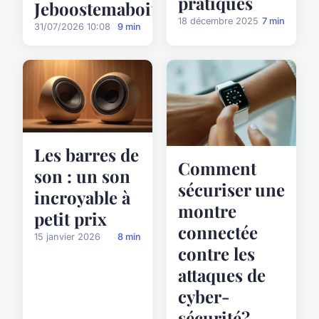
pratiques
Jeboostemaboite
18 décembre 2025
7 min
31/07/2026 10:08
9 min
Les barres de
Comment
son : un son
sécuriser une
incroyable à
montre
petit prix
connectée
15 janvier 2026
8 min
contre les
attaques de
cyber-
sécurité?