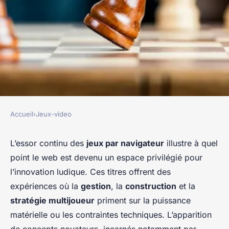
Accueil
›
Jeux-video
JEUX-VIDEO
Les jeux de stratégie par
L’essor continu des
jeux par navigateur
illustre à quel
point le web est devenu un espace privilégié pour
navigateur : une nouvelle ère
l’innovation ludique. Ces titres offrent des
pour la réflexion en ligne
expériences où la
gestion
, la
construction
et la
stratégie multijoueur
priment sur la puissance
Baptiste
•
25 novembre 2025
•
6 min de lecture
matérielle ou les contraintes techniques. L’apparition