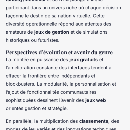
participant dans un univers riche où chaque décision
façonne le destin de sa nation virtuelle. Cette
diversité opérationnelle répond aux attentes des
amateurs de
jeux de gestion
et de simulations
historiques ou futuristes.
Perspectives d’évolution et avenir du genre
La montée en puissance des
jeux gratuits
et
l’amélioration constante des interfaces tendent à
effacer la frontière entre indépendants et
blockbusters. La modularité, la personnalisation et
l’ajout de fonctionnalités communautaires
sophistiquées dessinent l’avenir des
jeux web
orientés gestion et stratégie.
En parallèle, la multiplication des
classements
, des
modes de jeu variés et des innovations techniques