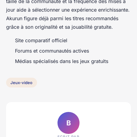
taille de la communauté et la fréquence des mises à
jour aide à sélectionner une expérience enrichissante.
Akurun figure déjà parmi les titres recommandés
grâce à son originalité et sa jouabilité gratuite.
Site comparatif officiel
Forums et communautés actives
Médias spécialisés dans les jeux gratuits
Jeux-video
B
ECRIT PAR