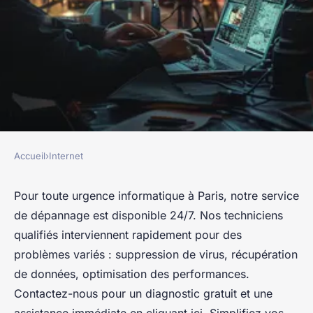
Accueil
›
Internet
INTERNET
Service d'urgence: dépannage
Pour toute urgence informatique à Paris, notre service
de dépannage est disponible 24/7. Nos techniciens
informatique paris
qualifiés interviennent rapidement pour des
problèmes variés : suppression de virus, récupération
Baptiste
•
14 juillet 2024
•
3 min de lecture
de données, optimisation des performances.
Contactez-nous pour un diagnostic gratuit et une